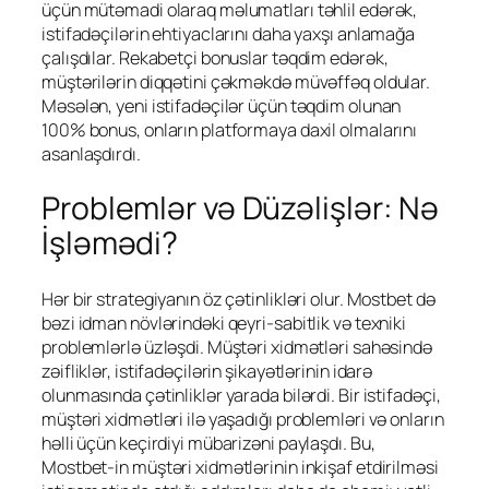
üçün mütəmadi olaraq məlumatları təhlil edərək,
istifadəçilərin ehtiyaclarını daha yaxşı anlamağa
çalışdılar. Rekabetçi bonuslar təqdim edərək,
müştərilərin diqqətini çəkməkdə müvəffəq oldular.
Məsələn, yeni istifadəçilər üçün təqdim olunan
100% bonus, onların platformaya daxil olmalarını
asanlaşdırdı.
Problemlər və Düzəlişlər: Nə
İşləmədi?
Hər bir strategiyanın öz çətinlikləri olur. Mostbet də
bəzi idman növlərindəki qeyri-sabitlik və texniki
problemlərlə üzləşdi. Müştəri xidmətləri sahəsində
zəifliklər, istifadəçilərin şikayətlərinin idarə
olunmasında çətinliklər yarada bilərdi. Bir istifadəçi,
müştəri xidmətləri ilə yaşadığı problemləri və onların
həlli üçün keçirdiyi mübarizəni paylaşdı. Bu,
Mostbet-in müştəri xidmətlərinin inkişaf etdirilməsi