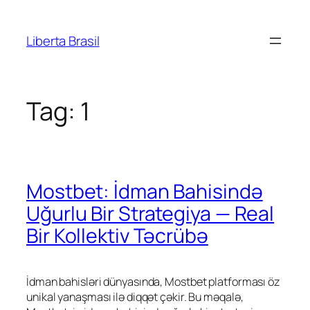
Pular
para
Liberta Brasil
o
conteúdo
Tag:
1
Mostbet: İdman Bahisində
Uğurlu Bir Strategiya — Real
Bir Kollektiv Təcrübə
İdman bahisləri dünyasında, Mostbet platforması öz
unikal yanaşması ilə diqqət çəkir. Bu məqalə,