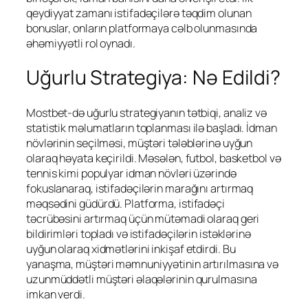
qeydiyyat zamanı istifadəçilərə təqdim olunan
bonuslar, onların platformaya cəlb olunmasında
əhəmiyyətli rol oynadı.
Uğurlu Strategiya: Nə Edildi?
Mostbet-də uğurlu strategiyanın tətbiqi, analiz və
statistik məlumatların toplanması ilə başladı. İdman
növlərinin seçilməsi, müştəri tələblərinə uyğun
olaraq həyata keçirildi. Məsələn, futbol, basketbol və
tennis kimi populyar idman növləri üzərində
fokuslanaraq, istifadəçilərin marağını artırmaq
məqsədini güdürdü. Platforma, istifadəçi
təcrübəsini artırmaq üçün mütəmadi olaraq geri
bildirimləri topladı və istifadəçilərin istəklərinə
uyğun olaraq xidmətlərini inkişaf etdirdi. Bu
yanaşma, müştəri məmnuniyyətinin artırılmasına və
uzunmüddətli müştəri əlaqələrinin qurulmasına
imkan verdi.